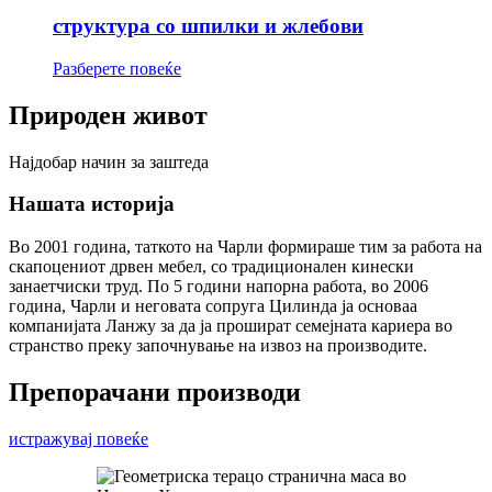
структура со шпилки и жлебови
Разберете повеќе
Природен живот
Најдобар начин за заштеда
Нашата историја
Во 2001 година, таткото на Чарли формираше тим за работа на
скапоцениот дрвен мебел, со традиционален кинески
занаетчиски труд. По 5 години напорна работа, во 2006
година, Чарли и неговата сопруга Цилинда ја основаа
компанијата Ланжу за да ја прошират семејната кариера во
странство преку започнување на извоз на производите.
Препорачани производи
истражувај повеќе