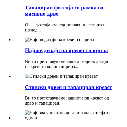
Тапациран фотелја со рамка од
масивно дрво
Оваа фотелја има едноставен и елегантен
изглед...
Најнов дизајн на кревет со крила
Ви го претставуваме нашиот најнов дизајн
на кревети кој инспирира...
Стилски дрвен и тапациран кревет
Ви го претставуваме нашиот нов кревет од
дрво и тапациран...