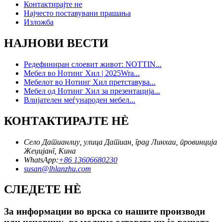
Контактирајте не
Најчесто поставувани прашања
Изложба
НАЈНОВИ ВЕСТИ
Редефиниран слоевит живот: NOTTIN...
Мебел во Нотинг Хил | 2025Wra...
Мебелот во Нотинг Хил претставува...
Мебел од Нотинг Хил за презентација...
Влијателен меѓународен мебел...
КОНТАКТИРАЈТЕ НÈ
Село Датианлиу, улица Датиан, град Линхаи, провинција
Жеџијанг, Кина
WhatsApp:
+86 13606680230
susan@lhlanzhu.com
СЛЕДЕТЕ НÈ
За информации во врска со нашите производи