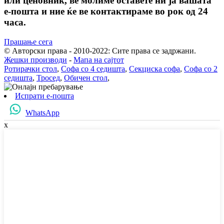
или ценовник, ве молиме оставете ни ја вашата
е-пошта и ние ќе ве контактираме во рок од 24
часа.
Прашање сега
© Авторски права - 2010-2022: Сите права се задржани.
Жешки производи
-
Мапа на сајтот
Ротирачки стол
,
Софа со 4 седишта
,
Секциска софа
,
Софа со 2
седишта
,
Тросед
,
Обичен стол
,
Испрати е-пошта
WhatsApp
x