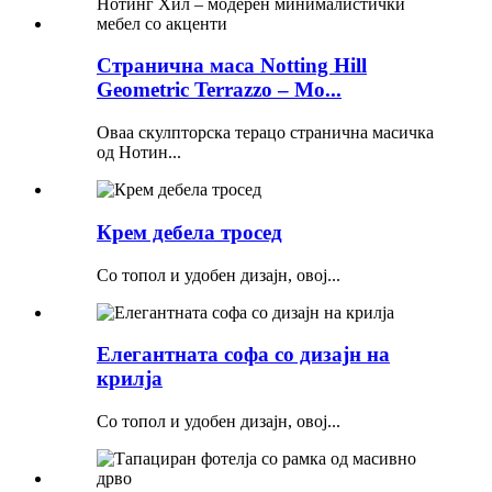
Странична маса Notting Hill
Geometric Terrazzo – Мо...
Оваа скулпторска терацо странична масичка
од Нотин...
Крем дебела тросед
Со топол и удобен дизајн, овој...
Елегантната софа со дизајн на
крилја
Со топол и удобен дизајн, овој...