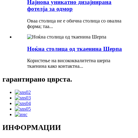
Најнова уникатно дизајнирана
фотелја за одмор
Оваа столица не е обична столица со овална
форма; таа...
Ноќна столица од ткаенина Шерпа
Користење на висококвалитетна шерпа
ткаенина како контактна...
гарантирано цврста.
ИНФОРМАЦИИ