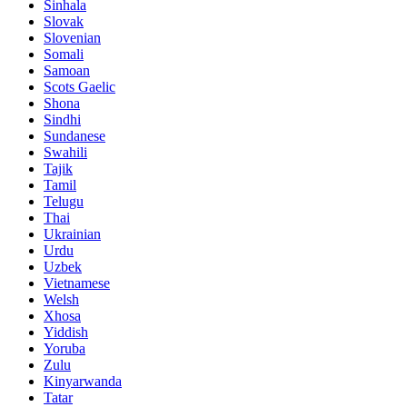
Sinhala
Slovak
Slovenian
Somali
Samoan
Scots Gaelic
Shona
Sindhi
Sundanese
Swahili
Tajik
Tamil
Telugu
Thai
Ukrainian
Urdu
Uzbek
Vietnamese
Welsh
Xhosa
Yiddish
Yoruba
Zulu
Kinyarwanda
Tatar