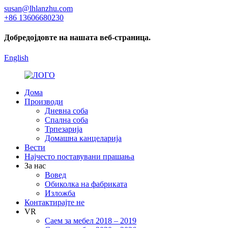
susan@lhlanzhu.com
+86 13606680230
Добредојдовте на нашата веб-страница.
English
Дома
Производи
Дневна соба
Спална соба
Трпезарија
Домашна канцеларија
Вести
Најчесто поставувани прашања
За нас
Вовед
Обиколка на фабриката
Изложба
Контактирајте не
VR
Саем за мебел 2018 – 2019